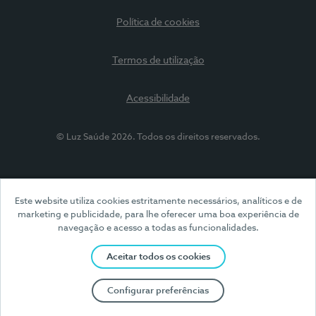
Política de cookies
Termos de utilização
Acessibilidade
© Luz Saúde 2026. Todos os direitos reservados.
Este website utiliza cookies estritamente necessários, analíticos e de
marketing e publicidade, para lhe oferecer uma boa experiência de
navegação e acesso a todas as funcionalidades.
Aceitar todos os cookies
Configurar preferências