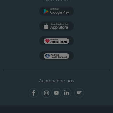
Google Play
App Store
Apple Health
Health Connect
Acompanhe-nos
Facebook
Instagram
YouTube
LinkedIn
Spotify