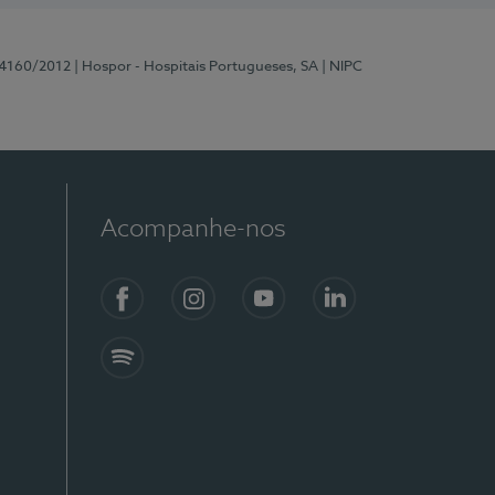
 4160/2012
| Hospor - Hospitais Portugueses, SA
| NIPC
Acompanhe-nos
Facebook
Instagram
YouTube
LinkedIn
Spotify