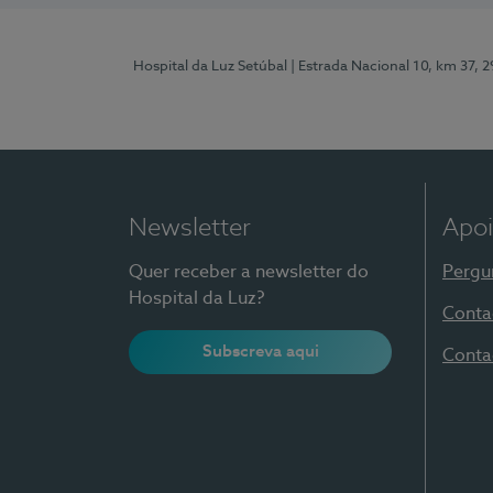
Hospital da Luz Setúbal
| Estrada Nacional 10, km 37, 
Newsletter
Apoi
Quer receber a newsletter do
Pergu
Hospital da Luz?
Conta
Subscreva aqui
Conta