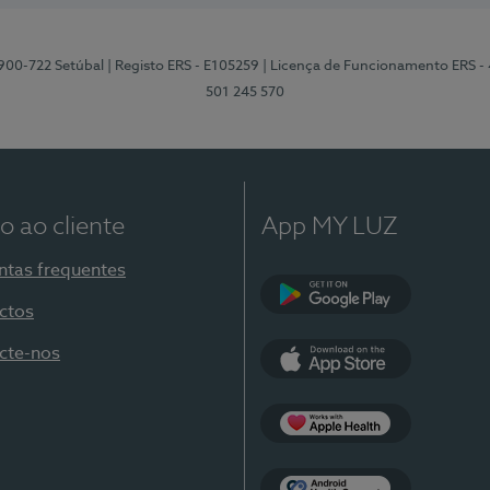
2900-722 Setúbal
| Registo ERS - E105259
| Licença de Funcionamento ERS -
501 245 570
o ao cliente
App MY LUZ
ntas frequentes
ctos
Google Play
cte-nos
App Store
Apple Health