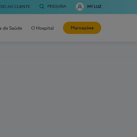
PESQUISA
OIO AO CLIENTE
MY LUZ
Marcações
a de Saúde
O Hospital