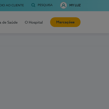
PESQUISA
OIO AO CLIENTE
MY LUZ
Marcações
a de Saúde
O Hospital