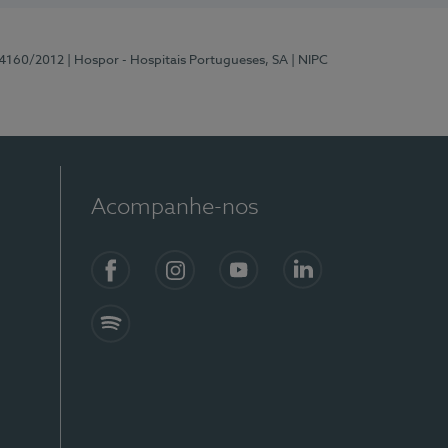
 4160/2012
| Hospor - Hospitais Portugueses, SA
| NIPC
Acompanhe-nos
Facebook
Instagram
YouTube
LinkedIn
Spotify