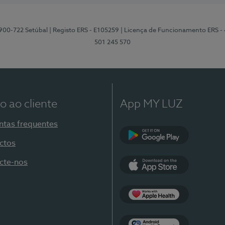
2900-722 Setúbal
| Registo ERS - E105259
| Licença de Funcionamento ERS -
501 245 570
o ao cliente
App MY LUZ
ntas frequentes
ctos
Google Play
cte-nos
App Store
Apple Health