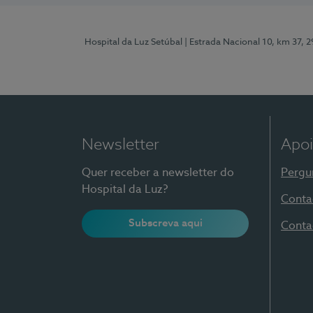
Hospital da Luz Setúbal
| Estrada Nacional 10, km 37, 
Newsletter
Apoi
Quer receber a newsletter do
Pergu
Hospital da Luz?
Conta
Subscreva aqui
Conta