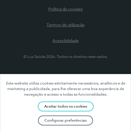
Política de cookies
Termos de utilização
Acessibilidade
© Luz Saúde 2026. Todos os direitos reservados.
Este website utiliza cookies estritamente necessários, analíticos e de
marketing e publicidade, para lhe oferecer uma boa experiência de
navegação e acesso a todas as funcionalidades.
Aceitar todos os cookies
Configurar preferências