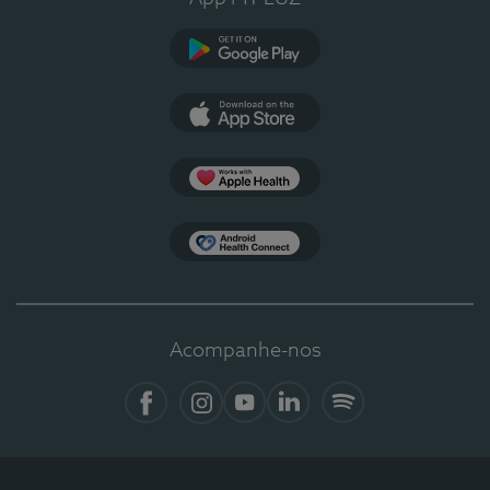
Google Play
App Store
Apple Health
Health Connect
Acompanhe-nos
Facebook
Instagram
YouTube
LinkedIn
Spotify