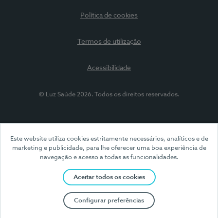
Política de cookies
Termos de utilização
Acessibilidade
© Luz Saúde 2026. Todos os direitos reservados.
Este website utiliza cookies estritamente necessários, analíticos e de
marketing e publicidade, para lhe oferecer uma boa experiência de
navegação e acesso a todas as funcionalidades.
Aceitar todos os cookies
Configurar preferências