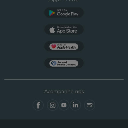
Google Play
App Store
Apple Health
Health Connect
Acompanhe-nos
Facebook
Instagram
YouTube
LinkedIn
Spotify