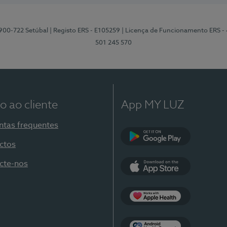
2900-722 Setúbal
| Registo ERS - E105259
| Licença de Funcionamento ERS -
501 245 570
o ao cliente
App MY LUZ
ntas frequentes
ctos
Google Play
cte-nos
App Store
Apple Health