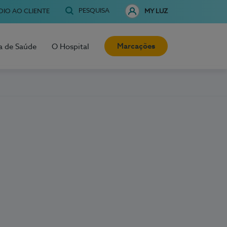
PESQUISA
OIO AO CLIENTE
MY LUZ
Marcações
a de Saúde
O Hospital