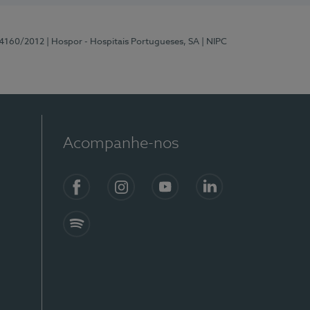
 4160/2012
| Hospor - Hospitais Portugueses, SA
| NIPC
Acompanhe-nos
Facebook
Instagram
YouTube
LinkedIn
Spotify