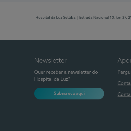
Hospital da Luz Setúbal
| Estrada Nacional 10, km 37, 
Newsletter
Apoi
Quer receber a newsletter do
Pergu
Hospital da Luz?
Conta
Subscreva aqui
Conta