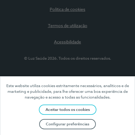
Política de cookies
Termos de utilização
Acessibilidade
© Luz Saúde 2026. Todos os direitos reservados.
Este website utiliza cookies estritamente necessários, analíticos e de
marketing e publicidade, para lhe oferecer uma boa experiência de
navegação e acesso a todas as funcionalidades.
Aceitar todos os cookies
Configurar preferências