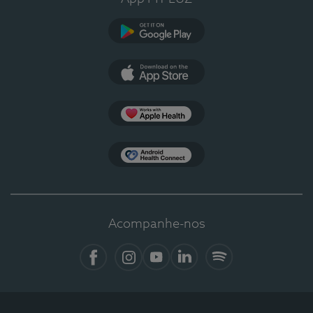
Google Play
App Store
Apple Health
Health Connect
Acompanhe-nos
Facebook
Instagram
YouTube
LinkedIn
Spotify