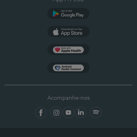
Google Play
App Store
Apple Health
Health Connect
Acompanhe-nos
Facebook
Instagram
YouTube
LinkedIn
Spotify