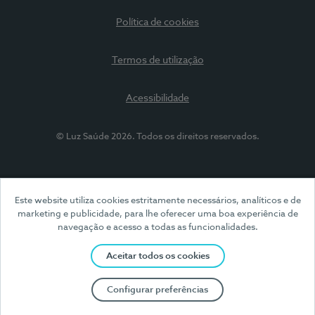
Política de cookies
Termos de utilização
Acessibilidade
© Luz Saúde 2026. Todos os direitos reservados.
Este website utiliza cookies estritamente necessários, analíticos e de
marketing e publicidade, para lhe oferecer uma boa experiência de
navegação e acesso a todas as funcionalidades.
Aceitar todos os cookies
Configurar preferências