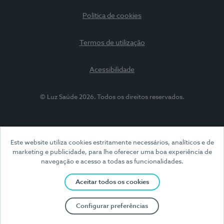
Política de cookies
Termos de utilização
Acessibilidade
© Luz Saúde 2026. Todos os direitos reservados.
Este website utiliza cookies estritamente necessários, analíticos e de
marketing e publicidade, para lhe oferecer uma boa experiência de
navegação e acesso a todas as funcionalidades.
Aceitar todos os cookies
Configurar preferências