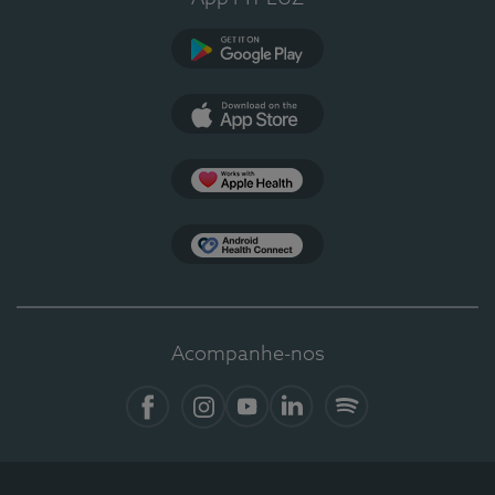
Google Play
App Store
Apple Health
Health Connect
Acompanhe-nos
Facebook
Instagram
YouTube
LinkedIn
Spotify