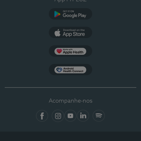
Google Play
App Store
Apple Health
Health Connect
Acompanhe-nos
Facebook
Instagram
YouTube
LinkedIn
Spotify