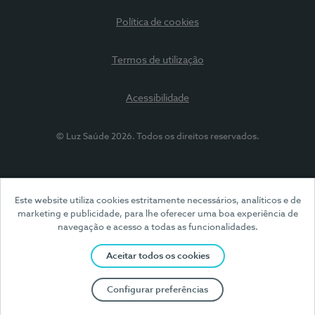
Política de cookies
Termos de utilização
Acessibilidade
© Luz Saúde 2026. Todos os direitos reservados.
Este website utiliza cookies estritamente necessários, analíticos e de
marketing e publicidade, para lhe oferecer uma boa experiência de
navegação e acesso a todas as funcionalidades.
Aceitar todos os cookies
Configurar preferências