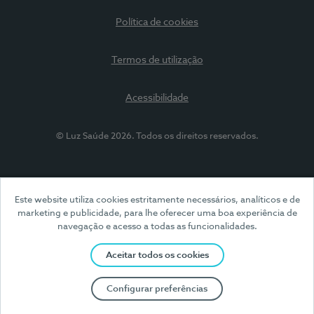
Política de cookies
Termos de utilização
Acessibilidade
© Luz Saúde 2026. Todos os direitos reservados.
Este website utiliza cookies estritamente necessários, analíticos e de
marketing e publicidade, para lhe oferecer uma boa experiência de
navegação e acesso a todas as funcionalidades.
Aceitar todos os cookies
Configurar preferências