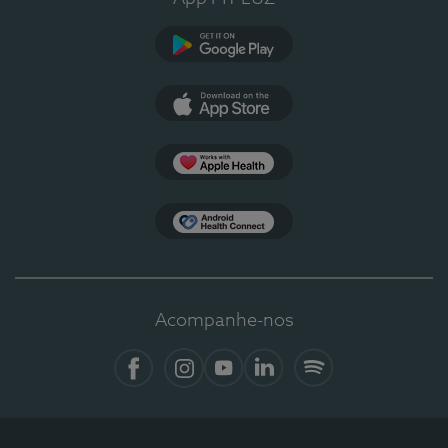
Google Play
App Store
Apple Health
Health Connect
Acompanhe-nos
Facebook
Instagram
YouTube
LinkedIn
Spotify