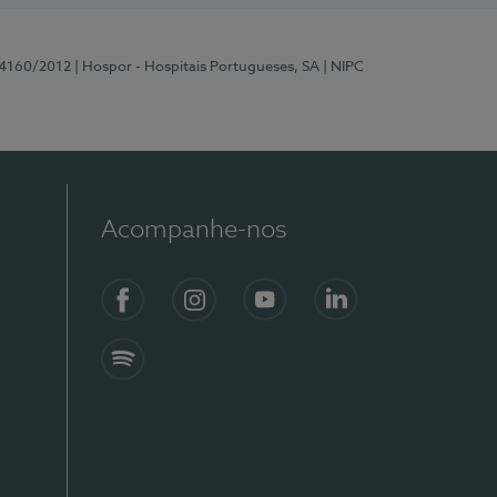
 4160/2012
| Hospor - Hospitais Portugueses, SA
| NIPC
Acompanhe-nos
Facebook
Instagram
YouTube
LinkedIn
Spotify