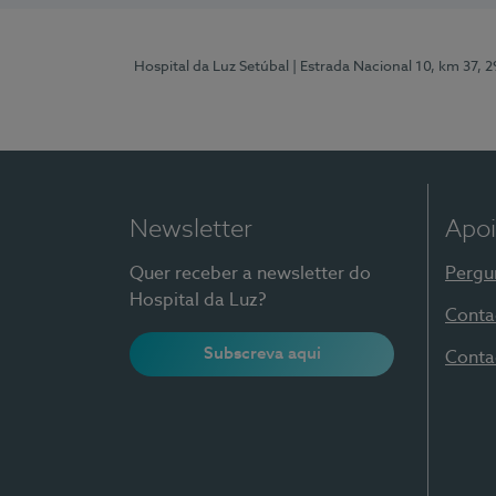
Hospital da Luz Setúbal
| Estrada Nacional 10, km 37, 
Newsletter
Apoi
Quer receber a newsletter do
Pergu
Hospital da Luz?
Conta
Subscreva aqui
Conta