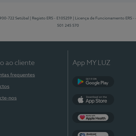
2900-722 Setúbal
| Registo ERS - E105259
| Licença de Funcionamento ERS -
501 245 570
o ao cliente
App MY LUZ
ntas frequentes
ctos
Google Play
cte-nos
App Store
Apple Health