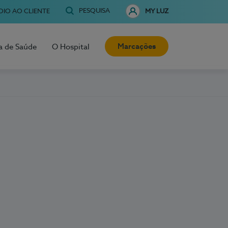
PESQUISA
OIO AO CLIENTE
MY LUZ
Marcações
a de Saúde
O Hospital