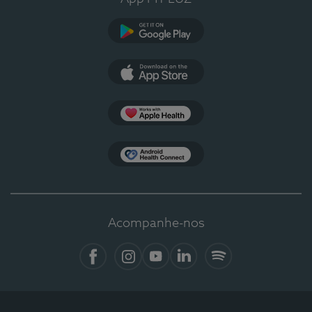
Google Play
App Store
Apple Health
Health Connect
Acompanhe-nos
Facebook
Instagram
YouTube
LinkedIn
Spotify