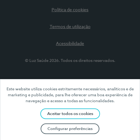
Política de cookies
Termos de utilização
Acessibilidade
© Luz Saúde 2026. Todos os direitos reservados.
Este website utiliza cookies estritamente necessários, analíticos e de
marketing e publicidade, para lhe oferecer uma boa experiência de
navegação e acesso a todas as funcionalidades.
Aceitar todos os cookies
Configurar preferências