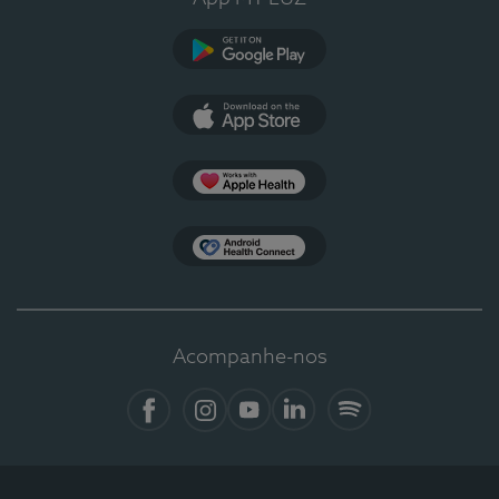
Google Play
App Store
Apple Health
Health Connect
Acompanhe-nos
Facebook
Instagram
YouTube
LinkedIn
Spotify