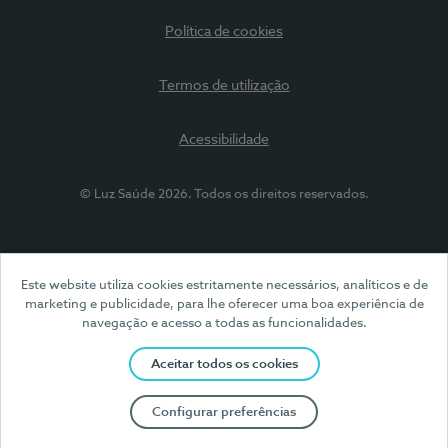
Política de cookies
Termos de utilização
Acessibilidade
© Luz Saúde 2026. Todos os direitos reservados.
Este website utiliza cookies estritamente necessários, analíticos e de
marketing e publicidade, para lhe oferecer uma boa experiência de
navegação e acesso a todas as funcionalidades.
Aceitar todos os cookies
Configurar preferências