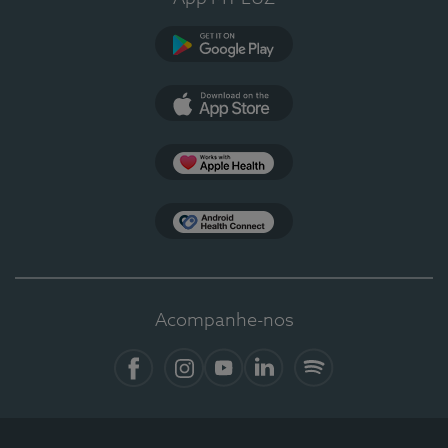
Google Play
App Store
Apple Health
Health Connect
Acompanhe-nos
Facebook
Instagram
YouTube
LinkedIn
Spotify