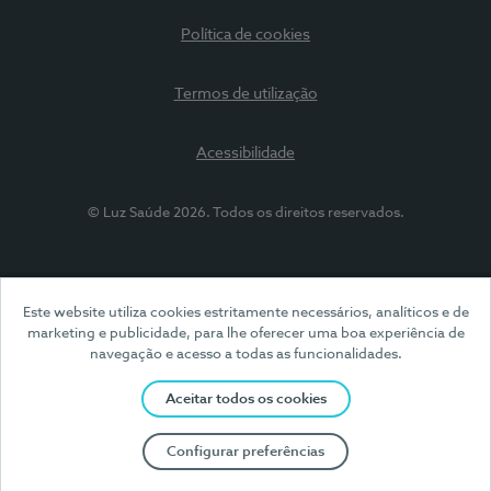
Política de cookies
Termos de utilização
Acessibilidade
© Luz Saúde 2026. Todos os direitos reservados.
Este website utiliza cookies estritamente necessários, analíticos e de
marketing e publicidade, para lhe oferecer uma boa experiência de
navegação e acesso a todas as funcionalidades.
Aceitar todos os cookies
Configurar preferências