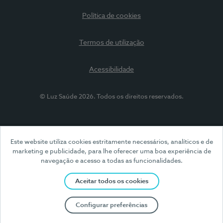
Política de cookies
Termos de utilização
Acessibilidade
© Luz Saúde 2026. Todos os direitos reservados.
Este website utiliza cookies estritamente necessários, analíticos e de
marketing e publicidade, para lhe oferecer uma boa experiência de
navegação e acesso a todas as funcionalidades.
Aceitar todos os cookies
Configurar preferências