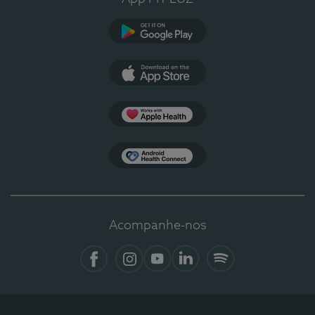
Google Play
App Store
Apple Health
Health Connect
Acompanhe-nos
Facebook
Instagram
YouTube
LinkedIn
Spotify