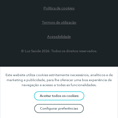
Política de cookies
Termos de utilização
Acessibilidade
© Luz Saúde 2026. Todos os direitos reservados.
Este website utiliza cookies estritamente necessários, analíticos e de
marketing e publicidade, para lhe oferecer uma boa experiência de
navegação e acesso a todas as funcionalidades.
Aceitar todos os cookies
Configurar preferências