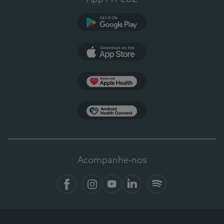
Google Play
App Store
Apple Health
Health Connect
Acompanhe-nos
Facebook
Instagram
YouTube
LinkedIn
Spotify