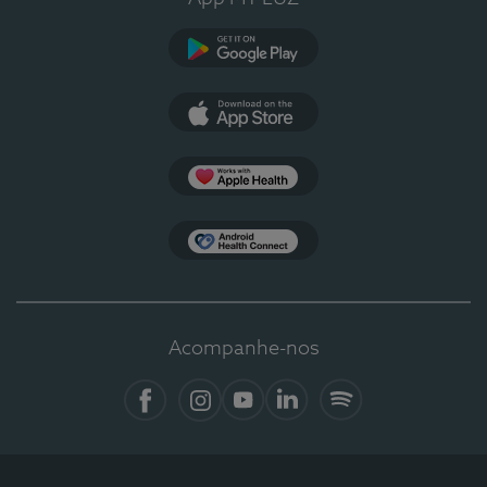
Google Play
App Store
Apple Health
Health Connect
Acompanhe-nos
Facebook
Instagram
YouTube
LinkedIn
Spotify