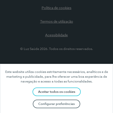
Política de cookies
Termos de utilização
Acessibilidade
© Luz Saúde 2026. Todos os direitos reservados.
Este website utiliza cookies estritamente necessários, analíticos e de
marketing e publicidade, para lhe oferecer uma boa experiência de
navegação e acesso a todas as funcionalidades.
Aceitar todos os cookies
Configurar preferências