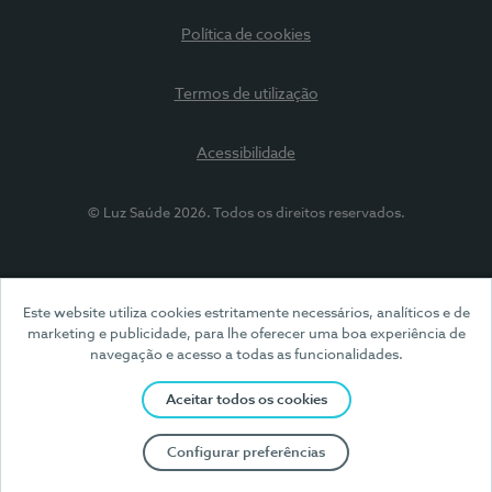
Política de cookies
Termos de utilização
Acessibilidade
© Luz Saúde 2026. Todos os direitos reservados.
Este website utiliza cookies estritamente necessários, analíticos e de
marketing e publicidade, para lhe oferecer uma boa experiência de
navegação e acesso a todas as funcionalidades.
Aceitar todos os cookies
Configurar preferências