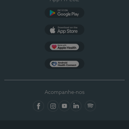
Google Play
App Store
Apple Health
Health Connect
Acompanhe-nos
Facebook
Instagram
YouTube
LinkedIn
Spotify