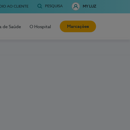
PESQUISA
OIO AO CLIENTE
MY LUZ
Marcações
a de Saúde
O Hospital