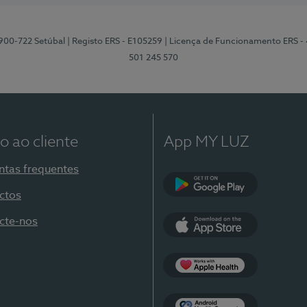
2900-722 Setúbal
| Registo ERS - E105259
| Licença de Funcionamento ERS -
501 245 570
o ao cliente
App MY LUZ
ntas frequentes
ctos
Google Play
cte-nos
App Store
Apple Health