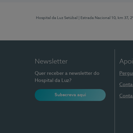
Hospital da Luz Setúbal
| Estrada Nacional 10, km 37, 
Newsletter
Apoi
Quer receber a newsletter do
Pergu
Hospital da Luz?
Conta
Subscreva aqui
Conta