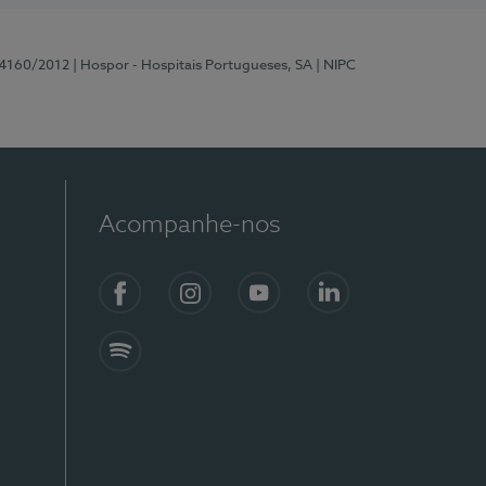
 4160/2012
| Hospor - Hospitais Portugueses, SA
| NIPC
Acompanhe-nos
Facebook
Instagram
YouTube
LinkedIn
Spotify