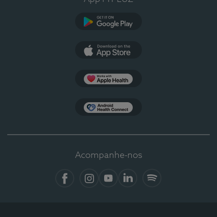
Google Play
App Store
Apple Health
Health Connect
Acompanhe-nos
Facebook
Instagram
YouTube
LinkedIn
Spotify