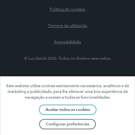
Política de cookies
Termos de utilização
Acessibilidade
© Luz Saúde 2026. Todos os direitos reservados.
Este website utiliza cookies estritamente necessários, analíticos e de
marketing e publicidade, para lhe oferecer uma boa experiência de
navegação e acesso a todas as funcionalidades.
Aceitar todos os cookies
Configurar preferências