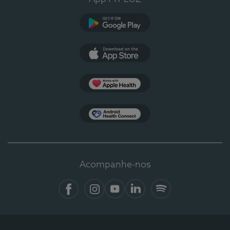
Google Play
App Store
Apple Health
Health Connect
Acompanhe-nos
Facebook
Instagram
YouTube
LinkedIn
Spotify