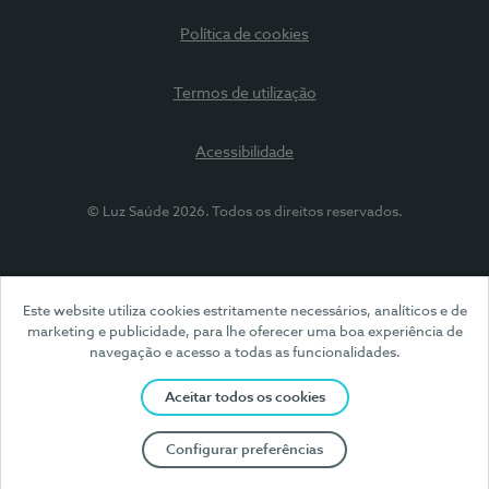
Política de cookies
Termos de utilização
Acessibilidade
© Luz Saúde 2026. Todos os direitos reservados.
Este website utiliza cookies estritamente necessários, analíticos e de
marketing e publicidade, para lhe oferecer uma boa experiência de
navegação e acesso a todas as funcionalidades.
Aceitar todos os cookies
Configurar preferências