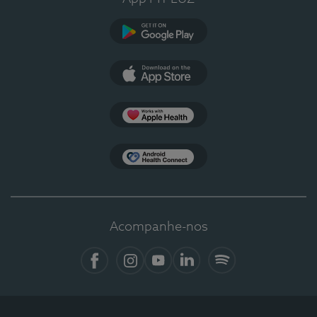
Google Play
App Store
Apple Health
Health Connect
Acompanhe-nos
Facebook
Instagram
YouTube
LinkedIn
Spotify