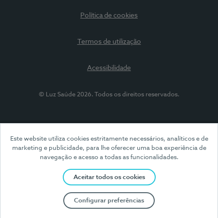
Política de cookies
Termos de utilização
Acessibilidade
© Luz Saúde 2026. Todos os direitos reservados.
Este website utiliza cookies estritamente necessários, analíticos e de
marketing e publicidade, para lhe oferecer uma boa experiência de
navegação e acesso a todas as funcionalidades.
Aceitar todos os cookies
Configurar preferências