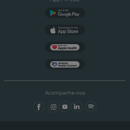
Google Play
App Store
Apple Health
Health Connect
Acompanhe-nos
Facebook
Instagram
YouTube
LinkedIn
Spotify