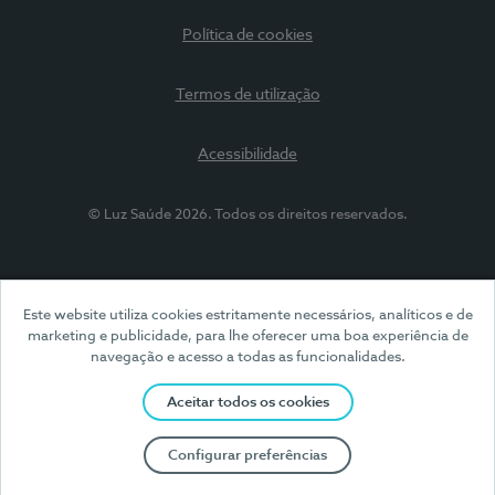
Política de cookies
Termos de utilização
Acessibilidade
© Luz Saúde 2026. Todos os direitos reservados.
Este website utiliza cookies estritamente necessários, analíticos e de
marketing e publicidade, para lhe oferecer uma boa experiência de
navegação e acesso a todas as funcionalidades.
Aceitar todos os cookies
Configurar preferências