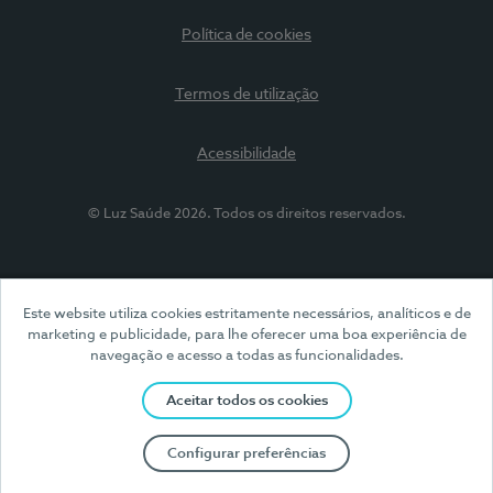
Política de cookies
Termos de utilização
Acessibilidade
© Luz Saúde 2026. Todos os direitos reservados.
Este website utiliza cookies estritamente necessários, analíticos e de
marketing e publicidade, para lhe oferecer uma boa experiência de
navegação e acesso a todas as funcionalidades.
Aceitar todos os cookies
Configurar preferências