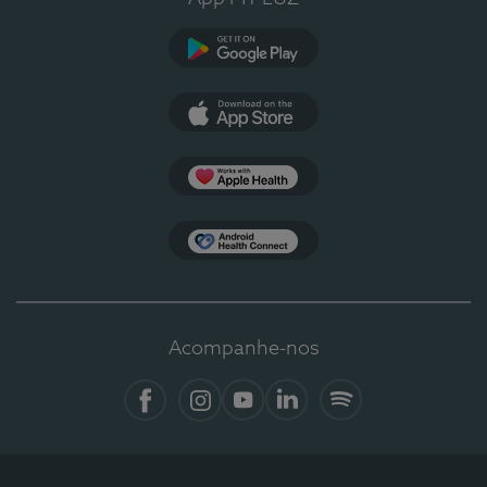
Google Play
App Store
Apple Health
Health Connect
Acompanhe-nos
Facebook
Instagram
YouTube
LinkedIn
Spotify