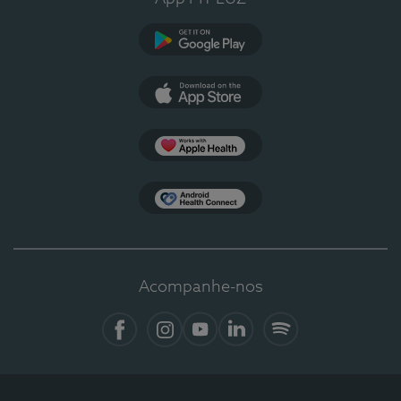
Google Play
App Store
Apple Health
Health Connect
Acompanhe-nos
Facebook
Instagram
YouTube
LinkedIn
Spotify