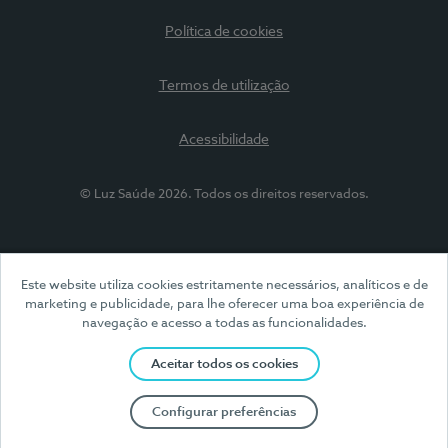
Política de cookies
Termos de utilização
Acessibilidade
© Luz Saúde 2026. Todos os direitos reservados.
Este website utiliza cookies estritamente necessários, analíticos e de
marketing e publicidade, para lhe oferecer uma boa experiência de
navegação e acesso a todas as funcionalidades.
Aceitar todos os cookies
Configurar preferências