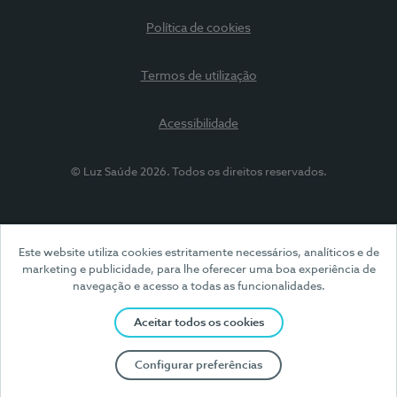
Política de cookies
Termos de utilização
Acessibilidade
© Luz Saúde 2026. Todos os direitos reservados.
Este website utiliza cookies estritamente necessários, analíticos e de
marketing e publicidade, para lhe oferecer uma boa experiência de
navegação e acesso a todas as funcionalidades.
Aceitar todos os cookies
Configurar preferências