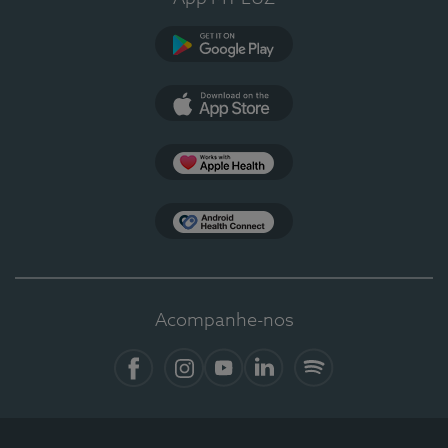
Google Play
App Store
Apple Health
Health Connect
Acompanhe-nos
Facebook
Instagram
YouTube
LinkedIn
Spotify