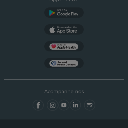
Google Play
App Store
Apple Health
Health Connect
Acompanhe-nos
Facebook
Instagram
YouTube
LinkedIn
Spotify