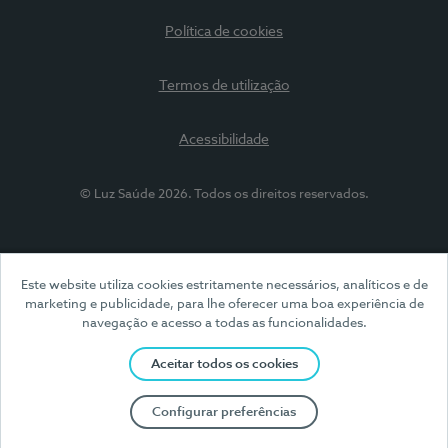
Política de cookies
Termos de utilização
Acessibilidade
© Luz Saúde 2026. Todos os direitos reservados.
Este website utiliza cookies estritamente necessários, analíticos e de
marketing e publicidade, para lhe oferecer uma boa experiência de
navegação e acesso a todas as funcionalidades.
Aceitar todos os cookies
Configurar preferências