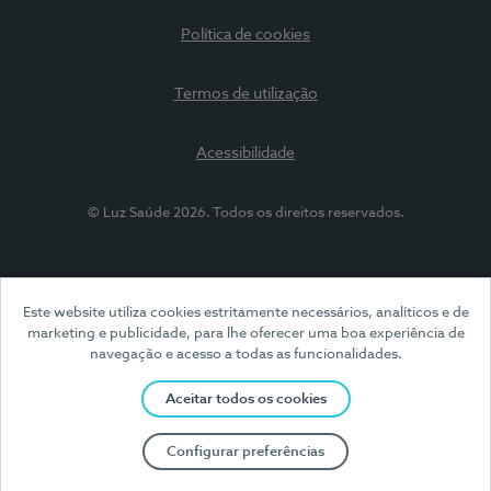
Política de cookies
Termos de utilização
Acessibilidade
© Luz Saúde 2026. Todos os direitos reservados.
Este website utiliza cookies estritamente necessários, analíticos e de
marketing e publicidade, para lhe oferecer uma boa experiência de
navegação e acesso a todas as funcionalidades.
Aceitar todos os cookies
Configurar preferências