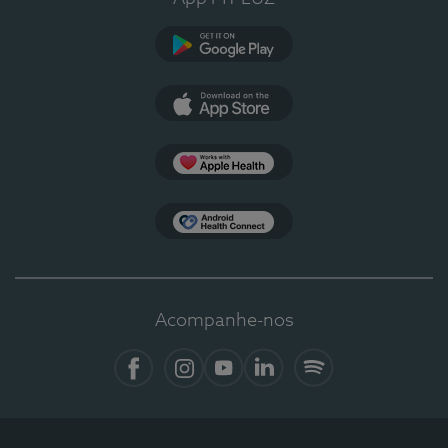
Google Play
App Store
Apple Health
Health Connect
Acompanhe-nos
Facebook
Instagram
YouTube
LinkedIn
Spotify