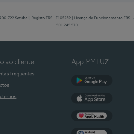
2900-722 Setúbal
| Registo ERS - E105259
| Licença de Funcionamento ERS -
501 245 570
o ao cliente
App MY LUZ
ntas frequentes
ctos
Google Play
cte-nos
App Store
Apple Health