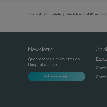
Hospital da Luz Setúbal
| Estrada Nacional 10, km 37, 
Newsletter
Apoi
Quer receber a newsletter do
Pergu
Hospital da Luz?
Conta
Subscreva aqui
Conta