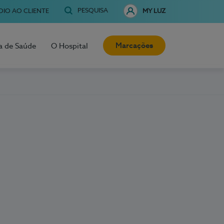
PESQUISA
OIO AO CLIENTE
MY LUZ
Marcações
a de Saúde
O Hospital