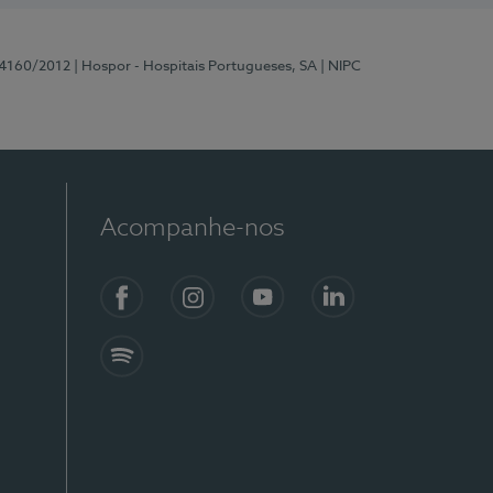
 4160/2012
| Hospor - Hospitais Portugueses, SA
| NIPC
Acompanhe-nos
Facebook
Instagram
YouTube
LinkedIn
Spotify