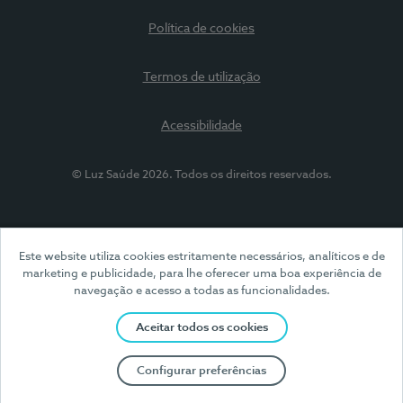
Política de cookies
Termos de utilização
Acessibilidade
© Luz Saúde 2026. Todos os direitos reservados.
Este website utiliza cookies estritamente necessários, analíticos e de
marketing e publicidade, para lhe oferecer uma boa experiência de
navegação e acesso a todas as funcionalidades.
Aceitar todos os cookies
Configurar preferências