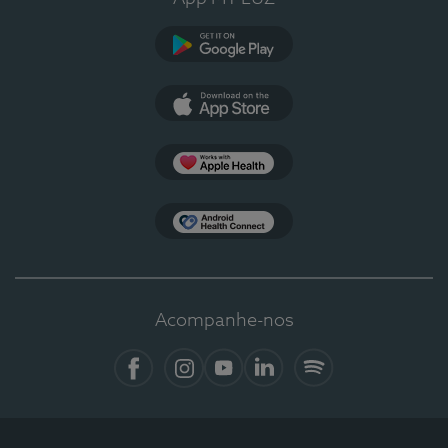
Google Play
App Store
Apple Health
Health Connect
Acompanhe-nos
Facebook
Instagram
YouTube
LinkedIn
Spotify