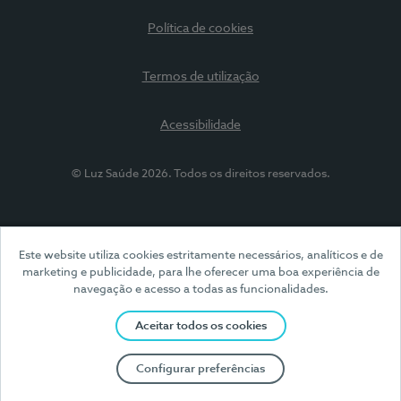
Política de cookies
Termos de utilização
Acessibilidade
© Luz Saúde 2026. Todos os direitos reservados.
Este website utiliza cookies estritamente necessários, analíticos e de
marketing e publicidade, para lhe oferecer uma boa experiência de
navegação e acesso a todas as funcionalidades.
Aceitar todos os cookies
Configurar preferências