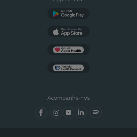
Google Play
App Store
Apple Health
Health Connect
Acompanhe-nos
Facebook
Instagram
YouTube
LinkedIn
Spotify