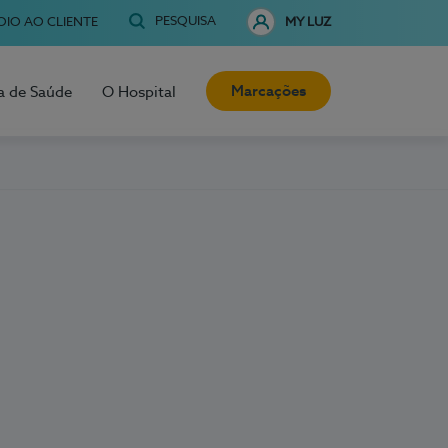
PESQUISA
OIO AO CLIENTE
MY LUZ
Marcações
a de Saúde
O Hospital