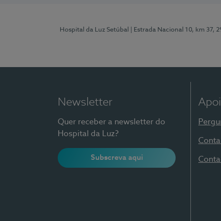
Hospital da Luz Setúbal
| Estrada Nacional 10, km 37, 
Newsletter
Apoi
Quer receber a newsletter do
Pergu
Hospital da Luz?
Conta
Subscreva aqui
Conta