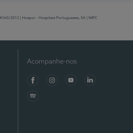
 4160/2012
| Hospor - Hospitais Portugueses, SA
| NIPC
Acompanhe-nos
Facebook
Instagram
YouTube
LinkedIn
Spotify