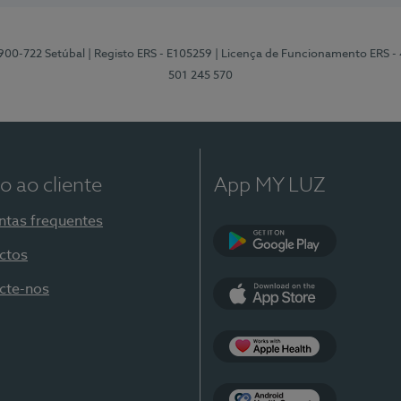
2900-722 Setúbal
| Registo ERS - E105259
| Licença de Funcionamento ERS -
501 245 570
o ao cliente
App MY LUZ
ntas frequentes
ctos
Google Play
cte-nos
App Store
Apple Health