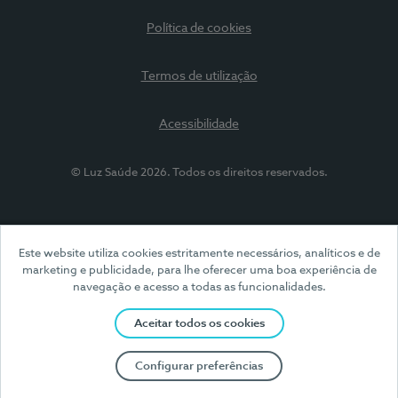
Política de cookies
Termos de utilização
Acessibilidade
© Luz Saúde 2026. Todos os direitos reservados.
Este website utiliza cookies estritamente necessários, analíticos e de
marketing e publicidade, para lhe oferecer uma boa experiência de
navegação e acesso a todas as funcionalidades.
Aceitar todos os cookies
Configurar preferências