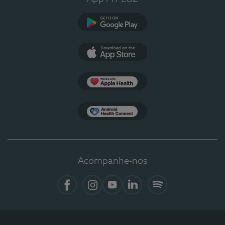
Google Play
App Store
Apple Health
Health Connect
Acompanhe-nos
Facebook
Instagram
YouTube
LinkedIn
Spotify