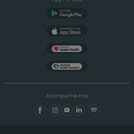
Google Play
App Store
Apple Health
Health Connect
Acompanhe-nos
Facebook
Instagram
YouTube
LinkedIn
Spotify