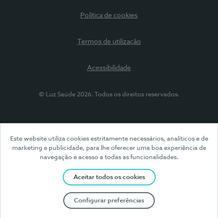
Política de cookies
Termos de utilização
Acessibilidade
© Luz Saúde 2026. Todos os direitos reservados.
Este website utiliza cookies estritamente necessários, analíticos e de
marketing e publicidade, para lhe oferecer uma boa experiência de
navegação e acesso a todas as funcionalidades.
Aceitar todos os cookies
Configurar preferências