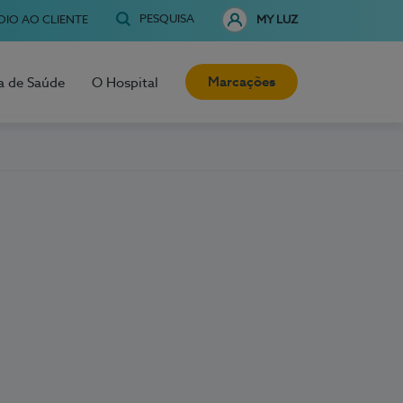
PESQUISA
OIO AO CLIENTE
MY LUZ
Marcações
a de Saúde
O Hospital