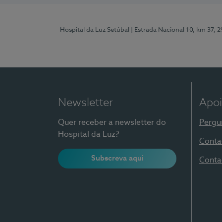
Hospital da Luz Setúbal
| Estrada Nacional 10, km 37, 
Newsletter
Apoi
Quer receber a newsletter do
Pergu
Hospital da Luz?
Conta
Subscreva aqui
Conta