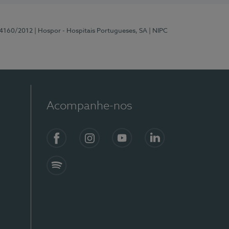
 4160/2012
| Hospor - Hospitais Portugueses, SA
| NIPC
Acompanhe-nos
Facebook
Instagram
YouTube
LinkedIn
Spotify