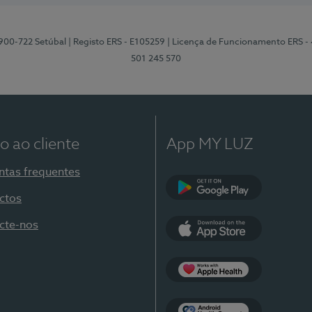
2900-722 Setúbal
| Registo ERS - E105259
| Licença de Funcionamento ERS -
501 245 570
o ao cliente
App MY LUZ
ntas frequentes
ctos
Google Play
cte-nos
App Store
Apple Health