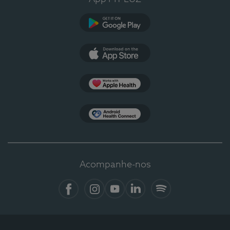
Google Play
App Store
Apple Health
Health Connect
Acompanhe-nos
Facebook
Instagram
YouTube
LinkedIn
Spotify