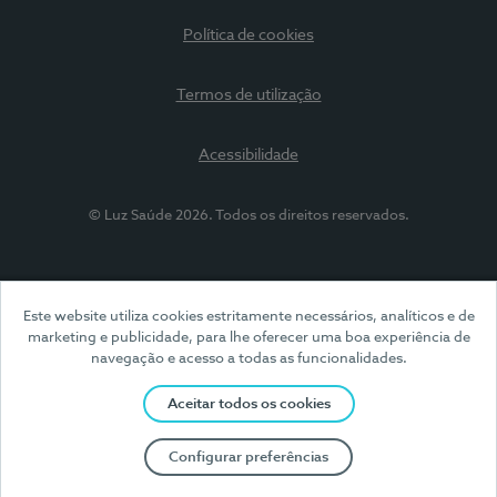
Política de cookies
Termos de utilização
Acessibilidade
© Luz Saúde 2026. Todos os direitos reservados.
Este website utiliza cookies estritamente necessários, analíticos e de
marketing e publicidade, para lhe oferecer uma boa experiência de
navegação e acesso a todas as funcionalidades.
Aceitar todos os cookies
Configurar preferências