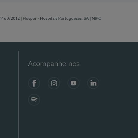
 4160/2012
| Hospor - Hospitais Portugueses, SA
| NIPC
Acompanhe-nos
Facebook
Instagram
YouTube
LinkedIn
Spotify