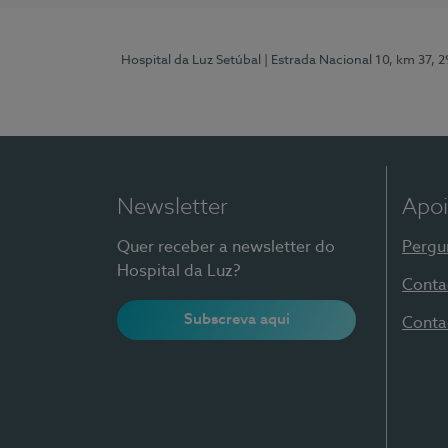
Hospital da Luz Setúbal
| Estrada Nacional 10, km 37, 
Newsletter
Apoi
Quer receber a newsletter do
Pergu
Hospital da Luz?
Conta
Subscreva aqui
Conta