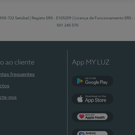
2900-722 Setúbal
| Registo ERS - E105259
| Licença de Funcionamento ERS -
501 245 570
o ao cliente
App MY LUZ
ntas frequentes
ctos
Google Play
cte-nos
App Store
Apple Health