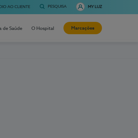
PESQUISA
OIO AO CLIENTE
MY LUZ
Marcações
a de Saúde
O Hospital