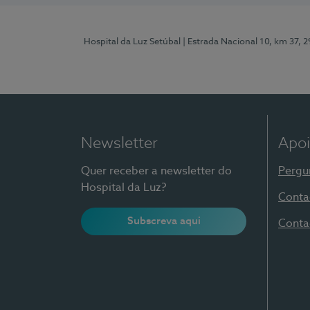
Hospital da Luz Setúbal
| Estrada Nacional 10, km 37, 
Newsletter
Apoi
Quer receber a newsletter do
Pergu
Hospital da Luz?
Conta
Subscreva aqui
Conta