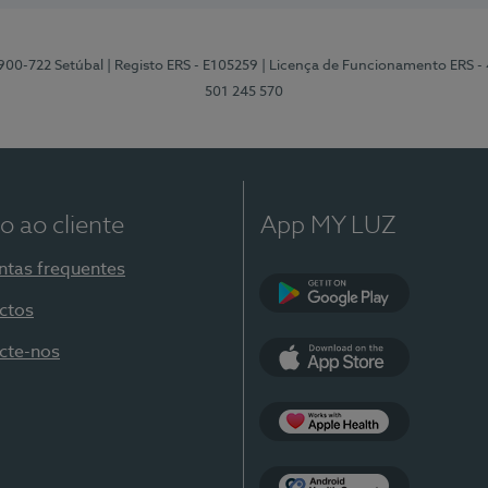
2900-722 Setúbal
| Registo ERS - E105259
| Licença de Funcionamento ERS -
501 245 570
o ao cliente
App MY LUZ
ntas frequentes
ctos
Google Play
cte-nos
App Store
Apple Health