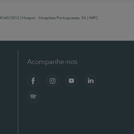
 4160/2012
| Hospor - Hospitais Portugueses, SA
| NIPC
Acompanhe-nos
Facebook
Instagram
YouTube
LinkedIn
Spotify