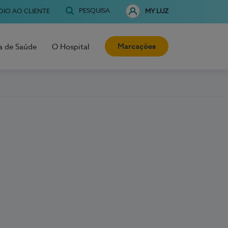
PESQUISA
OIO AO CLIENTE
MY LUZ
Marcações
a de Saúde
O Hospital