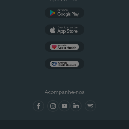
Google Play
App Store
Apple Health
Health Connect
Acompanhe-nos
Facebook
Instagram
YouTube
LinkedIn
Spotify