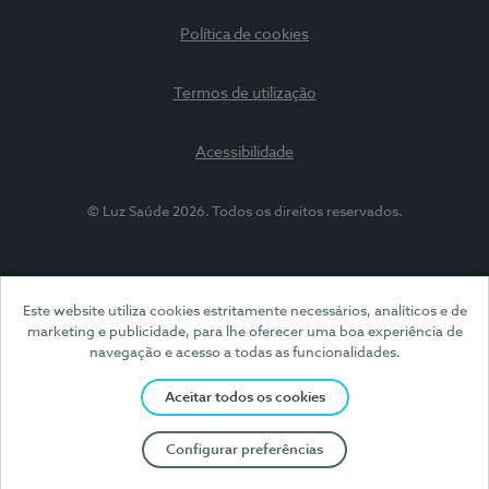
Política de cookies
Termos de utilização
Acessibilidade
© Luz Saúde 2026. Todos os direitos reservados.
Este website utiliza cookies estritamente necessários, analíticos e de
marketing e publicidade, para lhe oferecer uma boa experiência de
navegação e acesso a todas as funcionalidades.
Aceitar todos os cookies
Configurar preferências