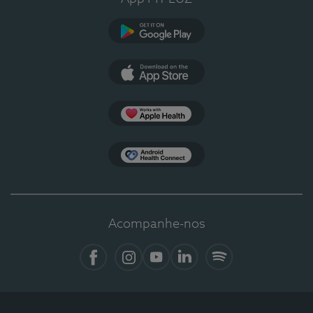
Google Play
App Store
Apple Health
Health Connect
Acompanhe-nos
Facebook
Instagram
YouTube
LinkedIn
Spotify