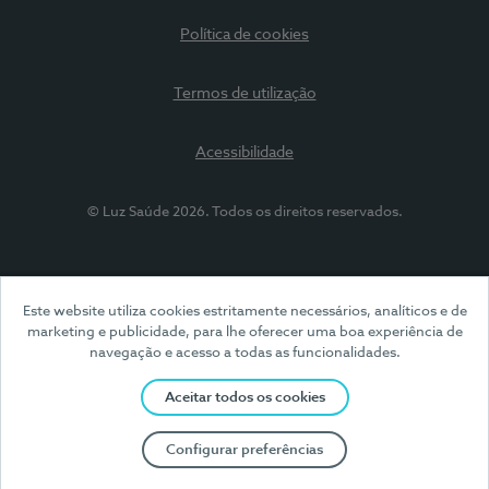
Política de cookies
Termos de utilização
Acessibilidade
© Luz Saúde 2026. Todos os direitos reservados.
Este website utiliza cookies estritamente necessários, analíticos e de
marketing e publicidade, para lhe oferecer uma boa experiência de
navegação e acesso a todas as funcionalidades.
Aceitar todos os cookies
Configurar preferências