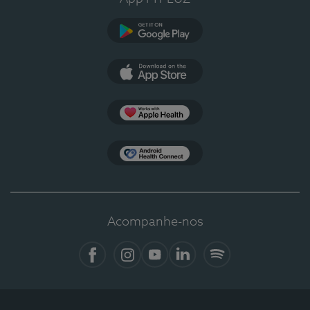
Google Play
App Store
Apple Health
Health Connect
Acompanhe-nos
Facebook
Instagram
YouTube
LinkedIn
Spotify