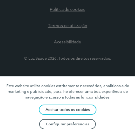
Política de cookies
Termos de utilização
Acessibilidade
© Luz Saúde 2026. Todos os direitos reservados.
Este website utiliza cookies estritamente necessários, analíticos e de
marketing e publicidade, para lhe oferecer uma boa experiência de
navegação e acesso a todas as funcionalidades.
Aceitar todos os cookies
Configurar preferências