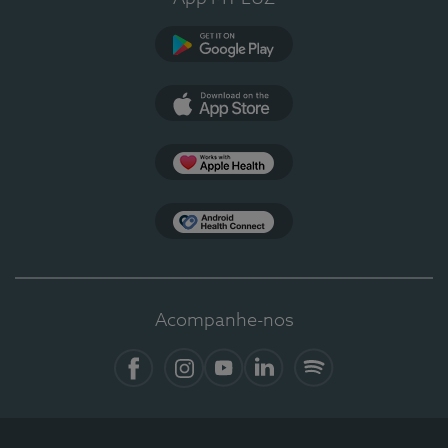
Google Play
App Store
Apple Health
Health Connect
Acompanhe-nos
Facebook
Instagram
YouTube
LinkedIn
Spotify