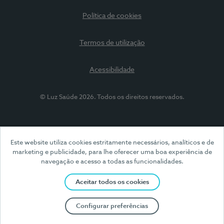
Política de cookies
Termos de utilização
Acessibilidade
© Luz Saúde 2026. Todos os direitos reservados.
Este website utiliza cookies estritamente necessários, analíticos e de
marketing e publicidade, para lhe oferecer uma boa experiência de
navegação e acesso a todas as funcionalidades.
Aceitar todos os cookies
Configurar preferências