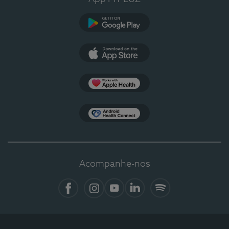
Google Play
App Store
Apple Health
Health Connect
Acompanhe-nos
Facebook
Instagram
YouTube
LinkedIn
Spotify