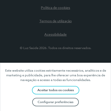
Política de cookies
Termos de utilização
Acessibilidade
© Luz Saúde 2026. Todos os direitos reservados.
Este website utiliza cookies estritamente necessários, analíticos e de
marketing e publicidade, para lhe oferecer uma boa experiência de
navegação e acesso a todas as funcionalidades.
Aceitar todos os cookies
Configurar preferências