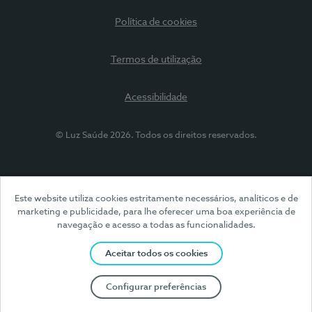
Política de cookies
Termos de utilização
Acessibilidade
© Luz Saúde 2026. Todos os direitos reservados.
Este website utiliza cookies estritamente necessários, analíticos e de
marketing e publicidade, para lhe oferecer uma boa experiência de
navegação e acesso a todas as funcionalidades.
Aceitar todos os cookies
Configurar preferências