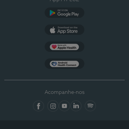
Google Play
App Store
Apple Health
Health Connect
Acompanhe-nos
Facebook
Instagram
YouTube
LinkedIn
Spotify