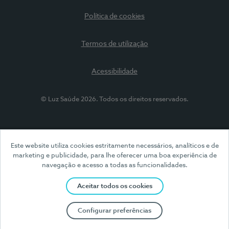
Política de cookies
Termos de utilização
Acessibilidade
© Luz Saúde 2026. Todos os direitos reservados.
Este website utiliza cookies estritamente necessários, analíticos e de
marketing e publicidade, para lhe oferecer uma boa experiência de
navegação e acesso a todas as funcionalidades.
Aceitar todos os cookies
Configurar preferências