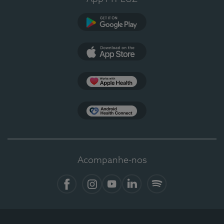
Google Play
App Store
Apple Health
Health Connect
Acompanhe-nos
Facebook
Instagram
YouTube
LinkedIn
Spotify