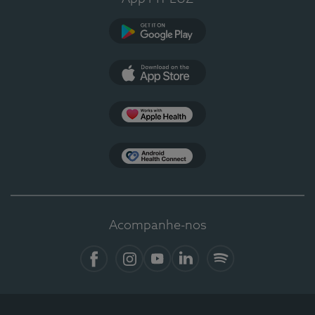
Google Play
App Store
Apple Health
Health Connect
Acompanhe-nos
Facebook
Instagram
YouTube
LinkedIn
Spotify