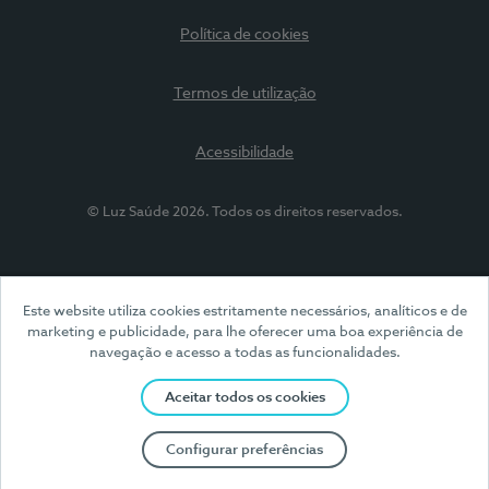
Política de cookies
Termos de utilização
Acessibilidade
© Luz Saúde 2026. Todos os direitos reservados.
Este website utiliza cookies estritamente necessários, analíticos e de
marketing e publicidade, para lhe oferecer uma boa experiência de
navegação e acesso a todas as funcionalidades.
Aceitar todos os cookies
Configurar preferências