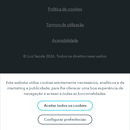
Política de cookies
Termos de utilização
Acessibilidade
© Luz Saúde 2026. Todos os direitos reservados.
Este website utiliza cookies estritamente necessários, analíticos e de
marketing e publicidade, para lhe oferecer uma boa experiência de
navegação e acesso a todas as funcionalidades.
Aceitar todos os cookies
Configurar preferências