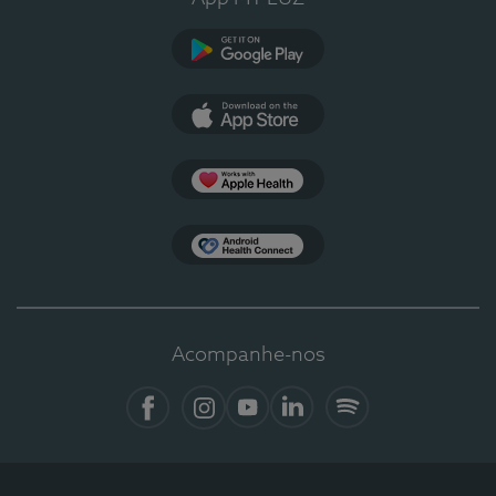
Google Play
App Store
Apple Health
Health Connect
Acompanhe-nos
Facebook
Instagram
YouTube
LinkedIn
Spotify