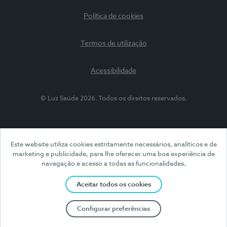
Política de cookies
Termos de utilização
Acessibilidade
© Luz Saúde 2026. Todos os direitos reservados.
Este website utiliza cookies estritamente necessários, analíticos e de
marketing e publicidade, para lhe oferecer uma boa experiência de
navegação e acesso a todas as funcionalidades.
Aceitar todos os cookies
Configurar preferências