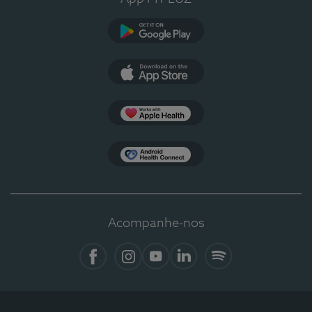
Google Play
App Store
Apple Health
Health Connect
Acompanhe-nos
Facebook
Instagram
YouTube
LinkedIn
Spotify