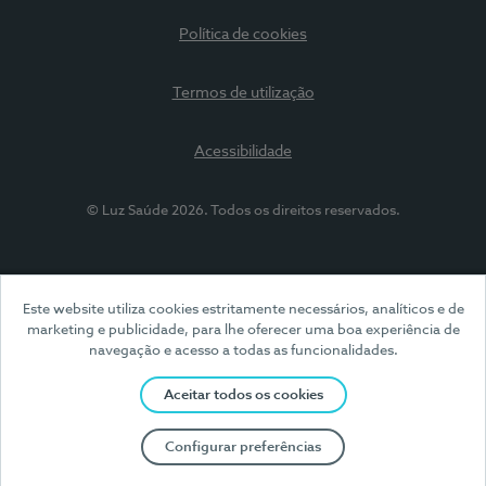
Política de cookies
Termos de utilização
Acessibilidade
© Luz Saúde 2026. Todos os direitos reservados.
Este website utiliza cookies estritamente necessários, analíticos e de
marketing e publicidade, para lhe oferecer uma boa experiência de
navegação e acesso a todas as funcionalidades.
Aceitar todos os cookies
Configurar preferências