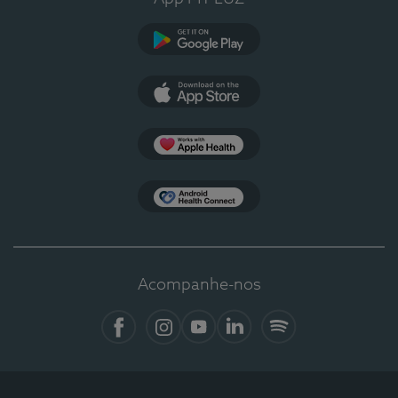
Google Play
App Store
Apple Health
Health Connect
Acompanhe-nos
Facebook
Instagram
YouTube
LinkedIn
Spotify